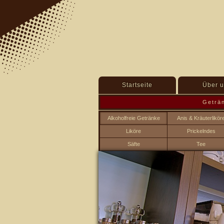
Startseite
Über u
Geträ
Alkoholfreie Getränke
Anis & Kräuterlikör
Liköre
Prickelndes
Säfte
Tee