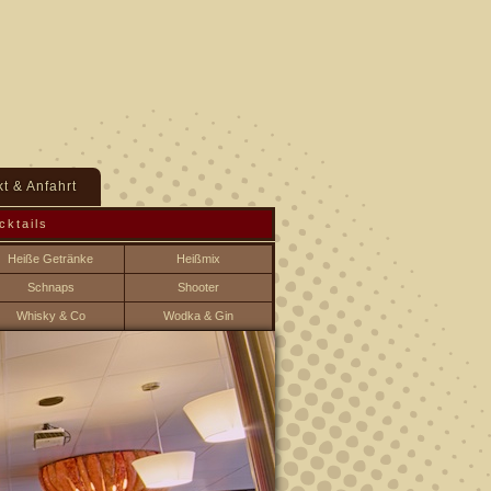
t & Anfahrt
cktails
Heiße Getränke
Heißmix
Schnaps
Shooter
Whisky & Co
Wodka & Gin