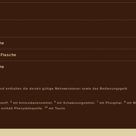
he
) Flasche
he
und enthalten die derzeit gültige Mehrwertsteuer sowie das Bedienungsgeld.
3
6
7
8
stoff,
mit Antioxidationsmittel,
mit Schwärzungsmittel,
mit Phosphat,
mit M
14
enthält Phenylalinquelle,
mit Taurin