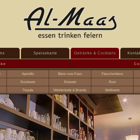
ns
Speisekarte
Getränke & Cocktails
Kontak
nke
Co
e
Aperitifs
Biere vom Fass
Flaschenbiere
Roséwein
Rotwein
Rum
Tequila
Weinbrände & Brandy
Weißwein