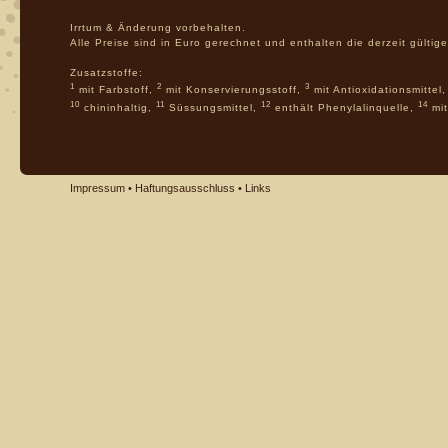
Irrtum & Änderung vorbehalten.
Alle Preise sind in Euro gerechnet und enthalten die derzeit gülti
Zusatzstoffe:
1
2
3
mit Farbstoff,
mit Konservierungsstoff,
mit Antioxidationsmittel
10
11
12
14
chininhaltig,
Süssungsmittel,
enthält Phenylalinquelle,
mit
Impressum
•
Haftungsausschluss
•
Links