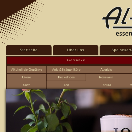
Startseite
Über uns
Speisekart
Getränke
Alkoholfreie Getränke
Anis & Kräuterliköre
Aperitifs
Liköre
Prickelndes
Roséwein
Säfte
Tee
Tequila
W