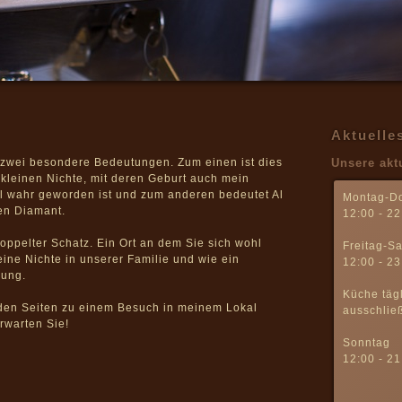
Aktuelle
 zwei besondere Bedeutungen. Zum einen ist dies
Unsere akt
kleinen Nichte, mit deren Geburt auch mein
 wahr geworden ist und zum anderen bedeutet Al
Montag-D
en Diamant.
12:00 - 22
doppelter Schatz. Ein Ort an dem Sie sich wohl
Freitag-S
eine Nichte in unserer Familie und wie ein
12:00 - 23
sung.
Küche tägl
nden Seiten zu einem Besuch in meinem Lokal
ausschließ
rwarten Sie!
Sonntag
12:00 - 21