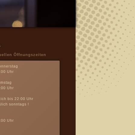
s
uellen Öffnungszeiten
onnerstag
:00 Uhr
amstag
:00 Uhr
ich bis 22:00 Uhr
lich sonntags !
:00 Uhr