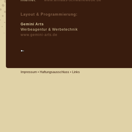
internet:
www.almaas-schwanewede.de
Layout & Programmierung:
Gemini Arts
Werbeagentur & Werbetechnik
www.gemini-arts.de
Impressum
•
Haftungsausschluss
•
Links